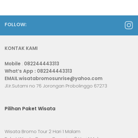
FOLLOW:
KONTAK KAMI
Mobile
:
082244443313
What’s App :
082244443313
EMAIL
:
wisatabromosunrise@yahoo.com
Jl.Ir.Sutami no 76 Jorongan Probolinggo 67273
Pilihan Paket Wisata
Wisata Bromo Tour 2 Hari 1 Malam